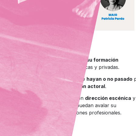
¿A quién va dirigido?
Intérpretes que
han acabado su formación
académica
en escuelas públicas y privadas.
Intérpretes profesionales que
hayan o no pasado
p
alguna
escuela de formación actoral
.
o
Dramaturgos, diplomados en
dirección escénica
y
directores de escena que puedan avalar su
trayectorias con producciones profesionales.
Información adicional: