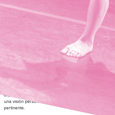
Éste nuevo proyecto de del
Teatre Escalante
pretende
ofrecer a los
profesionales de la interpretación
,
la
dramaturgia
y
la dirección escénica
la continuidad de
su formación en materias y disciplinas impartidas por
especialistas de las artes escénicas.
Contaremos con personal docente que sea portadora de
experiencia y estudio en cada disciplina, que haya podid
filtrar los conocimientos generales a partir de su propia
experiencia profesional, real; profesionales que tengan
una visión personal sobre la disciplina artística
pertinente.