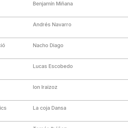
Benjamín Miñana
Andrés Navarro
ció
Nacho Diago
Lucas Escobedo
Ion Iraizoz
ics
La coja Dansa