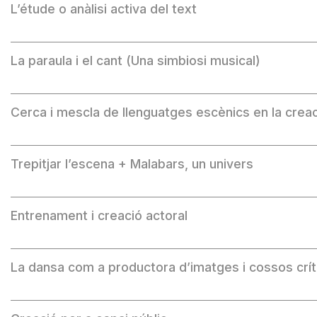
L’étude o anàlisi activa del text
La paraula i el cant (Una simbiosi musical)
Cerca i mescla de llenguatges escènics en la crea
Trepitjar l’escena + Malabars, un univers
Entrenament i creació actoral
La dansa com a productora d’imatges i cossos crít