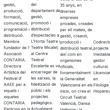
del
gestió,
35 anys, en
departament de
producció,
diverses
gestió,
formació,
empreses
promoció i
comunicació,
privades, creades
distribució
programació i
per ell mateix, de
d’espectacles a
distribució.
gestió, creació,
L’Horta Teatre i
Membre
producció i
Codirect
Teatre Micalet;
fundador de l’
distribució teatral,
projecte
al Centre
Asociació
així com en
Inestable
Teatral
CONTARIA.
organismes
gestor
Escalante es va
Directora
oficials,
cultural.
encarregar de
Artística del
fonamentalment
Llicencia
les xarxes, la
Festival d’
la Generalitat
en
fidelització de
AAEE per a
Valenciana en els
Filologia
públic i els
xiquets i
inicis, on crea el
Hispànic
projectes
xiquetes
Circuit Teatral
pedagògics.
CONTARIA.
Valencià, Dansa
Actualment
Participa en la
València i la