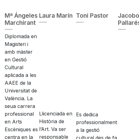
Mª Ángeles
Laura Marín
Toni Pastor
Jacob
Marchirant
Pallaré
Diplomada en
Magisteri i
amb màster
en Gestió
Cultural
aplicada a les
AAEE de la
Universitat de
València. La
seua carrera
Llicenciada en
professional
Es dedica
Història de
en Arts
professionalment
l’Art. Va ser
Escèniques es
a la gestió
responsable
centra en la
cultural des de fa