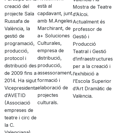
està al
creació del
Mostra de Teatre
capdavant, junt
projecte Sala
d’Alcoi.
amb M.Angeles
Russafa de
Actualment és
Marchirant, de
València, la
professor de
a+ Soluciones
gestió de
Gestió i
Culturales,
programació,
Producció
empresa de
producció,
Teatral i Gestió
distribució,
protocol i
d’infraestructures
producció,
distribució des
per a la creació i
assessorament,
de 2009 fins a
l’exhibició a
formació i
2014. Ha sigut
l’Escola Superior
elaboració de
Vicepresidenta
d’Art Dramàtic de
projectes
d’AVETID
València.
culturals.
(Associació
empreses de
teatre i circ de
la C.
Valenciana),