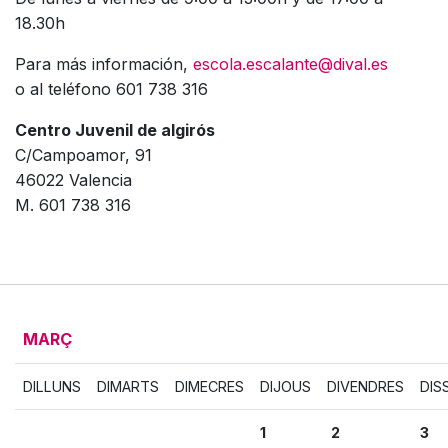
18.30h
Para más información,
escola.escalante@dival.es
o al teléfono 601 738 316
Centro Juvenil de algirós
C/Campoamor, 91
46022 Valencia
M. 601 738 316
MARÇ
DILLUNS
DIMARTS
DIMECRES
DIJOUS
DIVENDRES
DIS
1
2
3