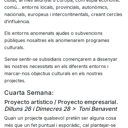
ciutat, al més allunyat d’Europa, com espai econòmic
comú… entorns locals, provincials, autonòmics,
nacionals, europeus i intercontinentals, creant cercles
d’influència.
Els entorns anomenats ajudes o subvencions
públiques nosaltres els anomenarem programes
culturals.
Sense sentir-se subsidiaris començarem a dissenyar
les nostres necessitats en els diferents entorns i
marcar-nos objectius culturals en els nostres
projectes.
Cuarta Semana:
Proyecto artístico / Proyecto empresarial.
Dilluns 26 i Dimecres 28 > Toni Benavent
Quan un projecte qualsevol pretén ser alguna cosa
més que un fet puntual i esporàdic, cal plantejar-se