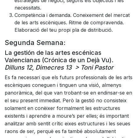
estratègies de negoci, segons els objectius i les
necessitats.
Competència i demanda. Coneixement del mercat
de les arts escèniques. Ritme de compravenda.
Elaboració del teu propi pla de distribució.
Segunda Semana:
La gestión de las artes escénicas
Valencianas (Crónica de un Dejà Vu).
Dilluns 12, Dimecres 13 > Toni Pastor
Es fa necessari que els futurs professionals de les arts
escèniques coneguen i tinguen una visió, almenys
panoràmica, del que van trobant-se en endinsar-se en
el seu present immediat. Però la gestió no consisteix
solament en conèixer formalment les estructures
existents i aprendre a moure’s per elles; és important
analitzar amb sentit crític eixes estructures i les seues
raons de ser, perquè es fa també absolutament