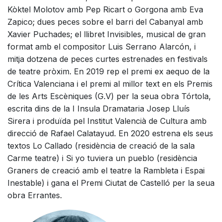
Kòktel Molotov amb Pep Ricart o Gorgona amb Eva
Zapico; dues peces sobre el barri del Cabanyal amb
Xavier Puchades; el llibret Invisibles, musical de gran
format amb el compositor Luis Serrano Alarcón, i
mitja dotzena de peces curtes estrenades en festivals
de teatre pròxim. En 2019 rep el premi ex aequo de la
Crítica Valenciana i el premi al millor text en els Premis
de les Arts Escèniques (G.V) per la seua obra Tórtola,
escrita dins de la I Insula Dramataria Josep Lluís
Sirera i produïda pel Institut Valencià de Cultura amb
direcció de Rafael Calatayud. En 2020 estrena els seus
textos Lo Callado (residència de creació de la sala
Carme teatre) i Si yo tuviera un pueblo (residència
Graners de creació amb el teatre la Rambleta i Espai
Inestable) i gana el Premi Ciutat de Castelló per la seua
obra Errantes.