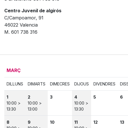
Centro Juvenil de algirós
C/Campoamor, 91
46022 Valencia
M. 601 738 316
MARÇ
DILLUNS
DIMARTS
DIMECRES
DIJOUS
DIVENDRES
DIS
1
2
3
4
5
6
10:00 >
10:00 >
10:00 >
13:30
13:00
13:30
8
9
10
11
12
13