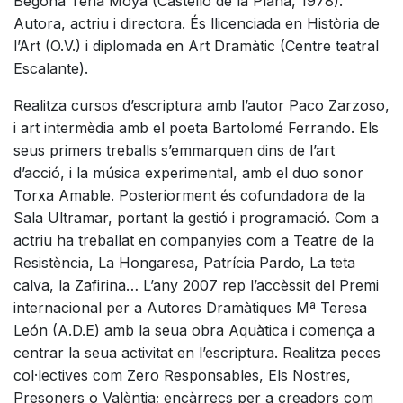
Begoña Tena Moya (Castelló de la Plana, 1978).
Autora, actriu i directora. És llicenciada en Història de
l’Art (O.V.) i diplomada en Art Dramàtic (Centre teatral
Escalante).
Realitza cursos d’escriptura amb l’autor Paco Zarzoso,
i art intermèdia amb el poeta Bartolomé Ferrando. Els
seus primers treballs s’emmarquen dins de l’art
d’acció, i la música experimental, amb el duo sonor
Torxa Amable. Posteriorment és cofundadora de la
Sala Ultramar, portant la gestió i programació. Com a
actriu ha treballat en companyies com a Teatre de la
Resistència, La Hongaresa, Patrícia Pardo, La teta
calva, la Zafirina… L’any 2007 rep l’accèssit del Premi
internacional per a Autores Dramàtiques Mª Teresa
León (A.D.E) amb la seua obra Aquàtica i comença a
centrar la seua activitat en l’escriptura. Realitza peces
col·lectives com Zero Responsables, Els Nostres,
Presoners o Valèntia; encàrrecs per a creadors com