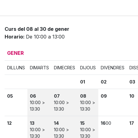
Curs del 08 al 30 de gener
Horario:
De 10:00 a 13:00
GENER
DILLUNS
DIMARTS
DIMECRES
DIJOUS
DIVENDRES
DIS
01
02
03
05
06
07
08
09
10
10:00 >
10:00 >
10:00 >
13:30
13:30
13:30
12
13
14
15
16
00
17
10:00 >
10:00 >
10:00 >
13:30
13:30
13:30