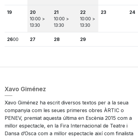
19
20
21
22
23
24
10:00 >
10:00 >
10:00 >
13:30
13:30
13:30
26
00
27
28
29
Xavo Giménez
Xavo Giménez ha escrit diversos textos per a la seua
companyia com les seues primeres obres ÀRTIC o
PENEV, premiat aquesta última en Escènia 2015 com a
millor espectacle, en la Fira Internacional de Teatre i
Dansa d’Osca com a millor espectacle així com finalista