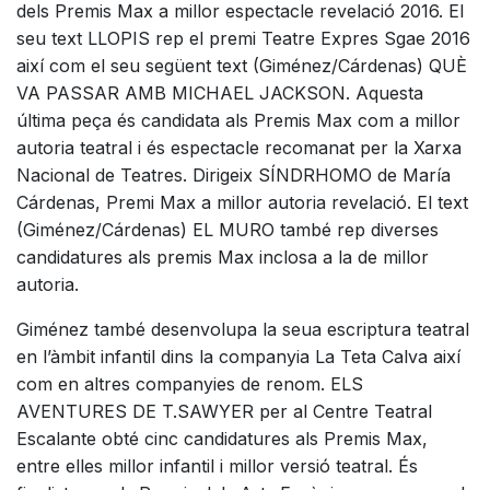
dels Premis Max a millor espectacle revelació 2016. El
seu text LLOPIS rep el premi Teatre Expres Sgae 2016
així com el seu següent text (Giménez/Cárdenas) QUÈ
VA PASSAR AMB MICHAEL JACKSON. Aquesta
última peça és candidata als Premis Max com a millor
autoria teatral i és espectacle recomanat per la Xarxa
Nacional de Teatres. Dirigeix SÍNDRHOMO de María
Cárdenas, Premi Max a millor autoria revelació. El text
(Giménez/Cárdenas) EL MURO també rep diverses
candidatures als premis Max inclosa a la de millor
autoria.
Giménez també desenvolupa la seua escriptura teatral
en l’àmbit infantil dins la companyia La Teta Calva així
com en altres companyies de renom. ELS
AVENTURES DE T.SAWYER per al Centre Teatral
Escalante obté cinc candidatures als Premis Max,
entre elles millor infantil i millor versió teatral. És