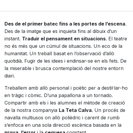
Des de el primer batec fins a les portes de l’escena
.
Des de la imatge que es inquieta fins al dibuix d’un
instant.
Traduir el pensament en situacions
. El teatre
no és més que un cúmul de situacions. Un eco de la
humanitat. Un treball basat en l’observació d’allò
quotidià. Fugir de les idees i endinsar-se en els fets. De
la miserable i brusca contemplació del nostre entorn
diari.
Treballem amb allò personal i poètic per a destil·lar-ho
en tràgic i còmic. D’una papallona a un tornado.
Compartir amb els i les alumnes el mètode de creació
de la nostra companyia
La Teta Calva
. Un procés de
navalla multiusos on allò polièdric i carent de rumb
s’enfoca en una sola direcció escènica basada en la
prova, l’error
i la
ceguesa
constant.