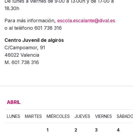
De lunes a viernes de 9:00 a 13:00h y de 17:00 a
18.30h
Para más información,
escola.escalante@dival.es
o al teléfono 601 738 316
Centro Juvenil de algirós
C/Campoamor, 91
46022 Valencia
M. 601 738 316
ABRIL
LUNES
MARTES
MIÉRCOLES
JUEVES
VIERNES
SÁBAD
1
2
3
4