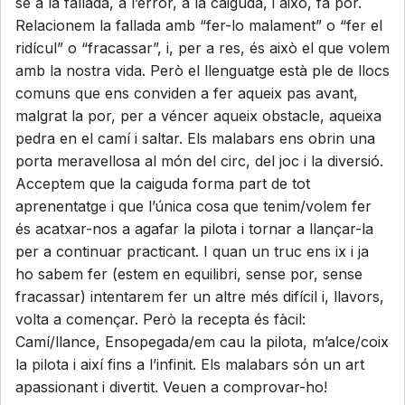
se a la fallada, a l’error, a la caiguda, i això, fa por.
Relacionem la fallada amb “fer-lo malament” o “fer el
ridícul” o “fracassar”, i, per a res, és això el que volem
amb la nostra vida. Però el llenguatge està ple de llocs
comuns que ens conviden a fer aqueix pas avant,
malgrat la por, per a véncer aqueix obstacle, aqueixa
pedra en el camí i saltar. Els malabars ens obrin una
porta meravellosa al món del circ, del joc i la diversió.
Acceptem que la caiguda forma part de tot
aprenentatge i que l’única cosa que tenim/volem fer
és acatxar-nos a agafar la pilota i tornar a llançar-la
per a continuar practicant. I quan un truc ens ix i ja
ho sabem fer (estem en equilibri, sense por, sense
fracassar) intentarem fer un altre més difícil i, llavors,
volta a començar. Però la recepta és fàcil:
Camí/llance, Ensopegada/em cau la pilota, m’alce/coix
la pilota i així fins a l’infinit. Els malabars són un art
apassionant i divertit. Veuen a comprovar-ho!