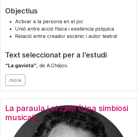
Objectius
Activar a la persona en el joc
Unió entre acció física i existència psíquica
Relació entre creador escènic i autor teatral
Text seleccionat per a l’estudi
“La gaviota”
, de A.Chéjov.
more
La paraula i el cant (Una simbiosi
musical)