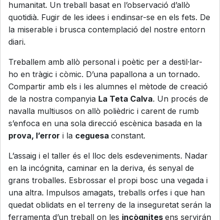
humanitat. Un treball basat en l’observació d’allò
quotidià. Fugir de les idees i endinsar-se en els fets. De
la miserable i brusca contemplació del nostre entorn
diari.
Treballem amb allò personal i poètic per a destil·lar-
ho en tràgic i còmic. D’una papallona a un tornado.
Compartir amb els i les alumnes el mètode de creació
de la nostra companyia
La Teta Calva
. Un procés de
navalla multiusos on allò polièdric i carent de rumb
s’enfoca en una sola direcció escènica basada en la
prova, l’error
i la
ceguesa
constant.
L’assaig i el taller és el lloc dels esdeveniments. Nadar
en la incógnita, caminar en la deriva, és senyal de
grans troballes. Esbrossar el propi bosc una vegada i
una altra. Impulsos amagats, treballs orfes i que han
quedat oblidats en el terreny de la inseguretat serán la
ferramenta d’un treball on les
incògnites
ens servirán