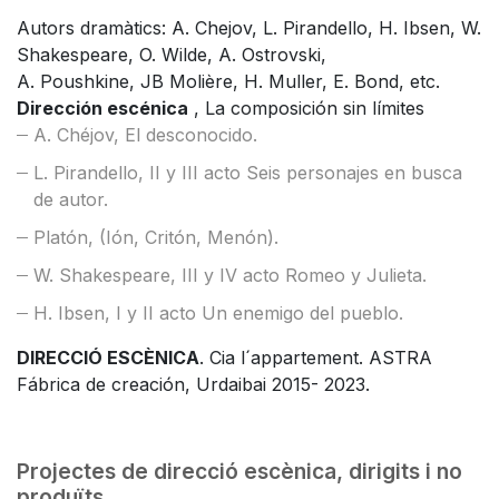
Autors dramàtics: A. Chejov, L. Pirandello, H. Ibsen, W.
Shakespeare, O. Wilde, A. Ostrovski,
A. Poushkine, JB Molière, H. Muller, E. Bond, etc.
Dirección escénica
, La composición sin límites
A. Chéjov, El desconocido.
L. Pirandello, II y III acto Seis personajes en busca
de autor.
Platón, (Ión, Critón, Menón).
W. Shakespeare, III y IV acto Romeo y Julieta.
H. Ibsen, I y II acto Un enemigo del pueblo.
DIRECCIÓ ESCÈNICA
. Cia l´appartement. ASTRA
Fábrica de creación, Urdaibai 2015- 2023.
Projectes de direcció escènica, dirigits i no
produïts