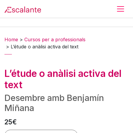
Skip to main content
Home
>
Cursos per a professionals
>
L’étude o anàlisi activa del text
L’étude o anàlisi activa del
text
Desembre amb Benjamín
Miñana
25€