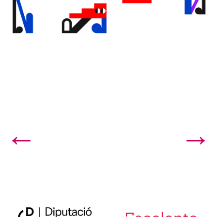
←
→
58.Dues produccions de l’Escalante se situen...
60. L’Escalante Centre d’Arts Escèniq...