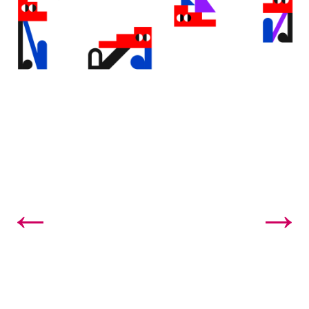
←
→
32 NP. Una aventura urbana amb dansa, semàfors i ...
30 NP. Cinc obres contra l’oblit i horror: l...