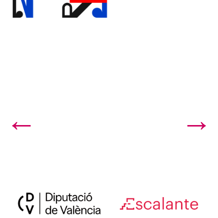
←
→
20. NP.L’Escalante obri convocatòria imatge...
22. L’Escalante selecciona a Víctor Visa c...