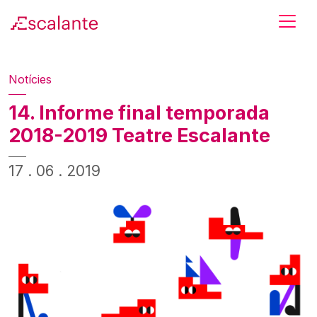
Skip to main content
Notícies
14. Informe final temporada
2018-2019 Teatre Escalante
17 . 06 . 2019