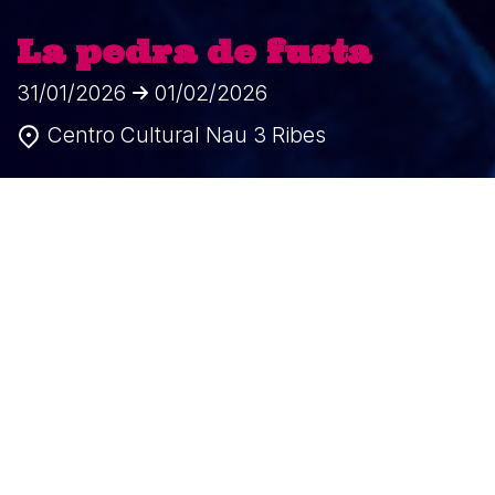
La pedra de fusta
31/01/2026
01/02/2026
Centro Cultural Nau 3 Ribes