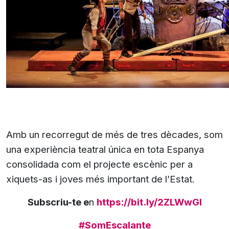
Amb un recorregut de més de tres dècades, som
una experiència teatral única en tota Espanya
consolidada com el projecte escènic per a
xiquets-as i joves més important de l’Estat.
Subscriu-te e
n
https://bit.ly/2ZLWwGI
#SomEscalante