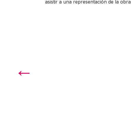
asistir a una representación de la obr
←
Un teatro por dentro