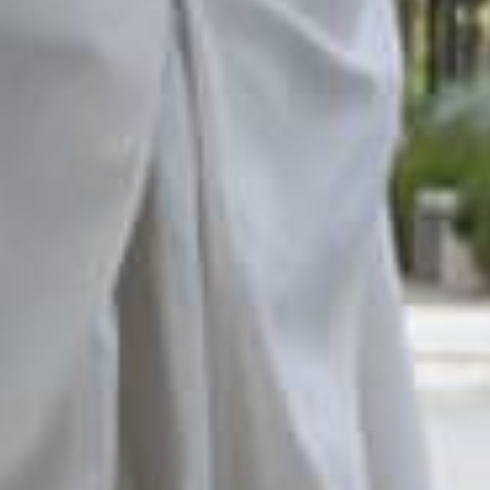
Dossier didáctico
Descarga
Compartir
Facebook
WhatsApp
Twitter
Email
Compartir