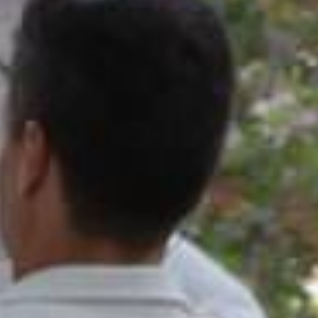
Autoría
Guadalupe Sáez
Edad
A partir de 8 años
Idioma
Valencià
Género
Teatro de calle
Fecha de estreno
05/10/2022
Fecha de finalización
13/10/2022