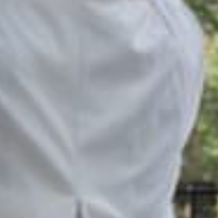
Sinopsis
Infomación artística
Fantástica excursión dramatizada en clave de
danza por el Parque Central que convidará a los
espectadores a reflexionar sobre la naturaleza y la
necesidad de escucharla. La función se sigue
mediante unos auriculares / audioguía y es
itinerante. NADA ES LO QUE PARECE SI SABES
MIRAR!
Funciones público general
9 y 12 /10_11.00 h y
12.30 h
Funciones Escolares
5, 6, 7,10, 11 y 13 /10_ 10 h y
11.30 h
55 min.