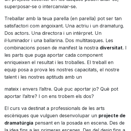
superposar-se o intercanviar-se.
Treballar amb la teua parella (en parella) pot ser tan
satisfactori com angoixant. Una actriu i un dramaturg.
Dos actors. Una directora i un intèrpret. Un
il·luminador i una ballarina. Dos multitasques. Les
combinacions posen de manifest la nostra
diversitat
. I
les parts que puga aportar cada component
enriqueixen el resultat i les troballes. El treball en
equip posa a prova les nostres capacitats, el nostre
talent i les nostres aptituds amb un
mateix i envers l’altre. Què puc aportar jo? Què pot
aportar l’altre? I on ens trobem els dos?
El curs va destinat a professionals de les arts
escèniques que vulguen desenvolupar un
projecte de
dramatúrgia
pensant en la posada en escena. Des de
la idea fins a les primeres escenes. Des del desig fins a