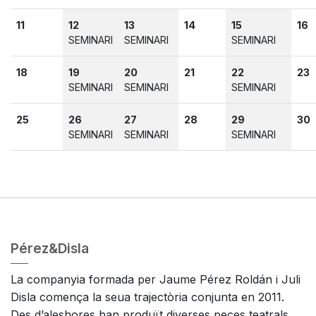
11
12
13
14
15
16
SEMINARI
SEMINARI
SEMINARI
18
19
20
21
22
23
SEMINARI
SEMINARI
SEMINARI
25
26
27
28
29
30
SEMINARI
SEMINARI
SEMINARI
Pérez&Disla
La companyia formada per Jaume Pérez Roldán i Juli
Disla comença la seua trajectòria conjunta en 2011.
Des d’aleshores han produït diverses peces teatrals