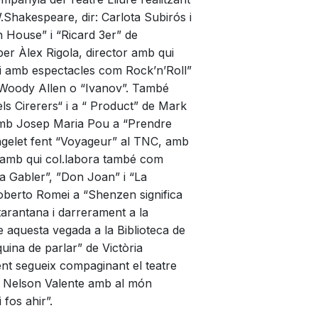
.Shakespeare, dir: Carlota Subirós i
 House” i “Ricard 3er” de
per Àlex Rigola, director amb qui
vui amb espectacles com Rock’n’Roll”
 Woody Allen o “Ivanov”. També
ls Cirerers“ i a “ Product” de Mark
amb Josep Maria Pou a “Prendre
gelet fent “Voyageur” al TNC, amb
 amb qui col.labora també com
da Gabler”, ”Don Joan” i “La
berto Romei a “Shenzen significa
tarantana i darrerament a la
 aquesta vegada a la Biblioteca de
uina de parlar” de Victòria
nt segueix compaginant el teatre
de Nelson Valente amb al món
 fos ahir”.