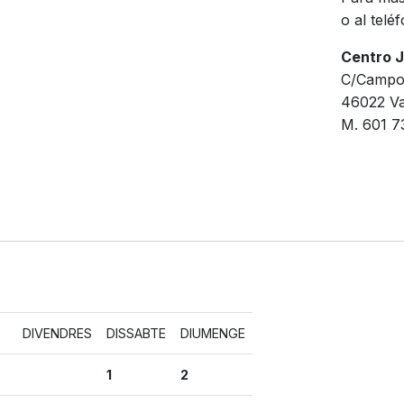
o al telé
Centro J
C/Campo
46022 Va
M. 601 7
DIVENDRES
DISSABTE
DIUMENGE
1
2