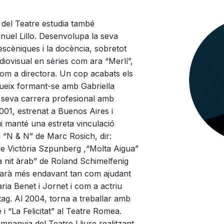
t del Teatre estudia també
nuel Lillo. Desenvolupa la seva
 escèniques i la docència, sobretot
iovisual en sèries com ara “Merlí”,
com a directora. Un cop acabats els
egueix formant-se amb Gabriella
la seva carrera profesional amb
001, estrenat a Buenos Aires i
i manté una estreta vinculació
a “N & N” de Marc Rosich, dir:
de Victòria Szpunberg ,“Molta Aigua”
a nit àrab” de Roland Schimelfenig
llarà més endavant tan com ajudant
ia Benet i Jornet i com a actriu
g. Al 2004, torna a treballar amb
 i “La Felicitat” al Teatre Romea.
mpanyia del Teatre Lliure realitzant