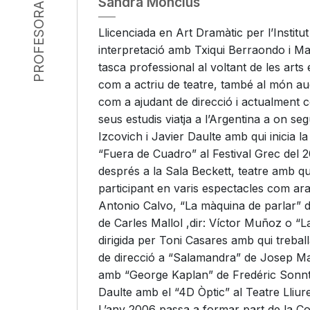
PROFESORADO
Sandra Monclús
Llicenciada en Art Dramàtic per l’Institu
interpretació amb Txiqui Berraondo i Ma
tasca professional al voltant de les arts
com a actriu de teatre, també al món aud
com a ajudant de direcció i actualment 
seus estudis viatja a l’Argentina a on s
Izcovich i Javier Daulte amb qui inicia 
“Fuera de Cuadro” al Festival Grec del 2
després a la Sala Beckett, teatre amb qu
participant en varis espectacles com ar
Antonio Calvo, “La màquina de parlar” 
de Carles Mallol ,dir: Víctor Muñoz o “L
dirigida per Toni Casares amb qui treba
de direcció a “Salamandra” de Josep Mar
amb “George Kaplan” de Fredéric Sonnta
Daulte amb el “4D Òptic” al Teatre Lliure
L’any 2006 passa a formar part de la Co