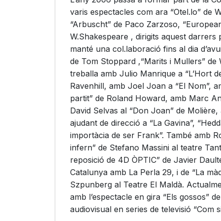
varis espectacles com ara “Otel.lo” de W
“Arbuscht” de Paco Zarzoso, “European
W.Shakespeare , dirigits aquest darrers 
manté una col.laboració fins al dia d’a
de Tom Stoppard ,“Marits i Mullers” de
treballa amb Julio Manrique a “L’Hort de
Ravenhill, amb Joel Joan a “El Nom”, 
partit” de Roland Howard, amb Marc An
David Selvas al “Don Joan” de Molière,
ajudant de direcció a “La Gavina”, “Hed
importàcia de ser Frank”. També amb Ro
infern” de Stefano Massini al teatre Tan
reposició de 4D ÒPTIC” de Javier Daulte
Catalunya amb La Perla 29, i de “La màq
Szpunberg al Teatre El Maldà. Actualme
amb l’espectacle en gira “Els gossos” 
audiovisual en series de televisió “Com si