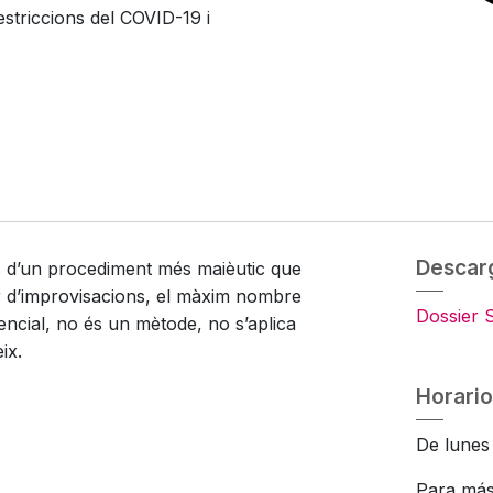
striccions del COVID-19 i
Descar
s d’un procediment més maièutic que
rtir d’improvisacions, el màxim nombre
Dossier 
encial, no és un mètode, no s’aplica
ix.
Horario
De lunes 
Para más