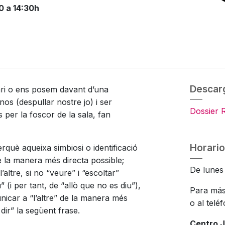
0 a 14:30h
Descar
ri o ens posem davant d’una
os (despullar nostre jo) i ser
Dossier 
 per la foscor de la sala, fan
Horario
rquè aqueixa simbiosi o identificació
e la manera més directa possible;
De lunes 
’altre, si no “veure” i “escoltar”
” (i per tant, de “allò que no es diu”),
Para más
unicar a “l’altre” de la manera més
o al telé
ir” la següent frase.
Centro J