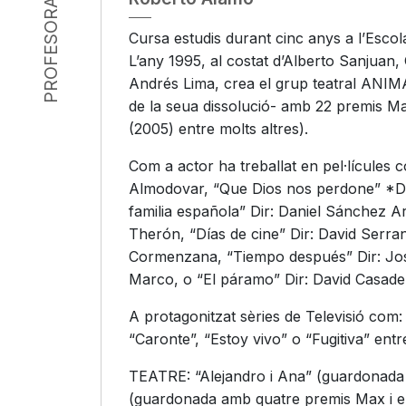
PROFESORADO
Cursa estudis durant cinc anys a l’Escola
L’any 1995, al costat d’Alberto Sanjuan,
Andrés Lima, crea el grup teatral ANIM
de la seua dissolució- amb 22 premis Ma
(2005) entre molts altres).
Com a actor ha treballat en pel·lícules c
Almodovar, “Que Dios nos perdone” *Di
familia española” Dir: Daniel Sánchez Ar
Therón, “Días de cine” Dir: David Serran
Cormenzana, “Tiempo después” Dir: Jose
Marco, o “El páramo” Dir: David Casad
A protagonitzat sèries de Televisió com: “
“Caronte”, “Estoy vivo” o “Fugitiva” entr
TEATRE: “Alejandro i Ana” (guardonada
(guardonada amb quatre premis Max i el