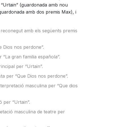
 “Urtain” (guardonada amb nou
guardonada amb dos premis Max), i
 reconegut amb els següents premis
ue Dios nos perdone”.
r “La gran familia española”.
incipal per “Urtain”.
sta per “Que Dios nos perdone”.
nterpretació masculina per “Que dios
ó per “Urtain”.
retació masculina de teatre per