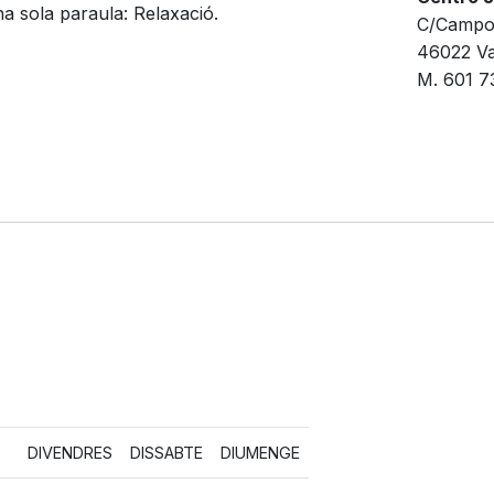
na sola paraula: Relaxació.
C/Campo
46022 Va
M. 601 7
DIVENDRES
DISSABTE
DIUMENGE