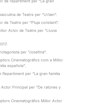
tor de repartiment per “La gran
 masculina de Teatre per “Urtain”.
r de Teatre per “Pluja constant”.
illor Actor de Teatre per “Lluvia
2017.
rotagonista per “Josefina”.
criptors Cinematogràfics com a Millor
ilia española”.
de Repartiment per “La gran familia
 Actor Principal per “De ratones y
riptors Cinematogràfics Millor Actor