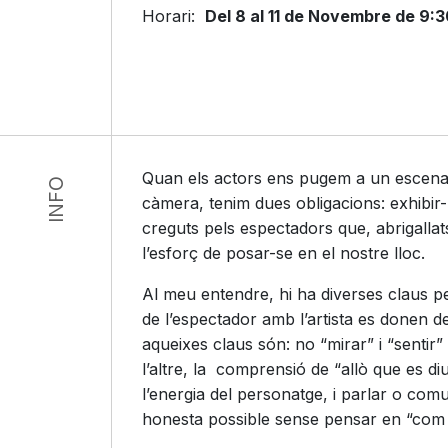
Horari:
Del 8 al 11 de Novembre de 9:3
Quan els actors ens pugem a un escena
INFO
càmera, tenim dues obligacions: exhibir-n
creguts pels espectadors que, abrigallats
l’esforç de posar-se en el nostre lloc.
Al meu entendre, hi ha diverses claus pe
de l’espectador amb l’artista es donen d
aqueixes claus són: no “mirar” i “sentir” l
l’altre, la comprensió de “allò que es diu
l’energia del personatge, i parlar o com
honesta possible sense pensar en “com d