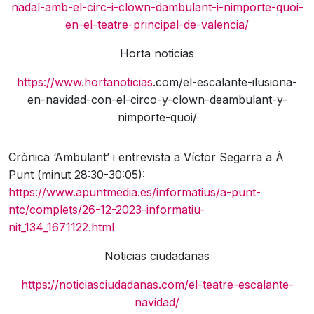
nadal-amb-el-circ-i-clown-dambulant-i-nimporte-quoi-
en-el-teatre-principal-de-valencia/
Horta noticias
https://www.hortanoticias
.com/el-escalante-ilusiona-
en-navidad-con-el-circo-y-clown-deambulant-y-
nimporte-quoi/
Crònica ‘Ambulant’ i entrevista a Víctor Segarra a À
Punt (minut 28:30-30:05):
https://www.apuntmedia.es/informatius/a-punt-
ntc/complets/26-12-2023-informatiu-
nit_134_1671122.html
Noticias ciudadanas
https://noticiasciudadanas.com/el-teatre-escalante-
navidad/