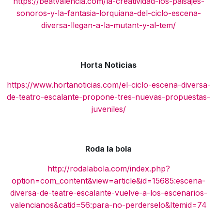
https://beatvalencia.com/la-creatividad-los-paisajes-
sonoros-y-la-fantasia-lorquiana-del-ciclo-escena-
diversa-llegan-a-la-mutant-y-al-tem/
Horta Noticias
https://www.hortanoticias.com/el-ciclo-escena-diversa-
de-teatro-escalante-propone-tres-nuevas-propuestas-
juveniles/
Roda la bola
http://rodalabola.com/index.php?
option=com_content&view=article&id=15685:escena-
diversa-de-teatre-escalante-vuelve-a-los-escenarios-
valencianos&catid=56:para-no-perderselo&Itemid=74