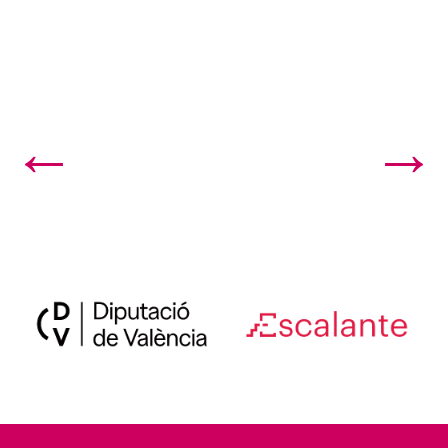
←
→
11. Clipping Np. Escena diversa concluye con un es...
9 Clipping NP. Vuelve Nadal al Escalante con el me...