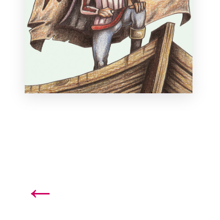
←
Merlí i el jove Artús