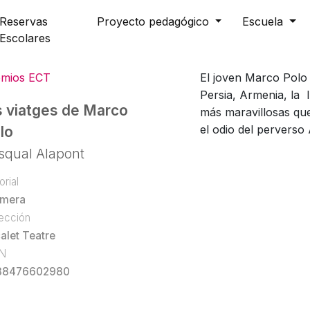
Reservas
Proyecto pedagógico
Escuela
Escolares
emios ECT
El joven Marco Polo 
Persia, Armenia, la 
s viatges de Marco
más maravillosas que
el odio del perverso
lo
squal Alapont
orial
omera
ección
alet Teatre
BN
88476602980