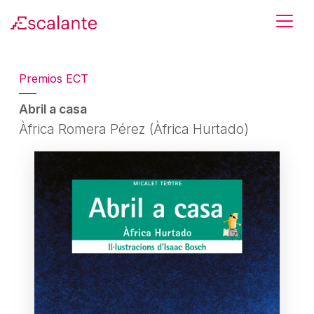
Skip to main content
Premios ECT
Abril a casa
Àfrica Romera Pérez (Àfrica Hurtado)