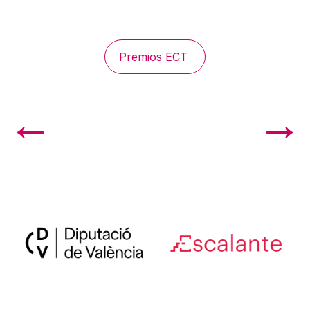
Premios ECT
←
→
La xiqueta que volia arribar a la pau
Merrick. L’home elefant