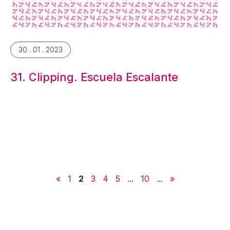
30 . 01 . 2023
31. Clipping. Escuela Escalante
«
1
2
3
4
5
...
10
...
»