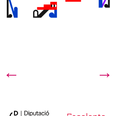
←
→
11. Lluna, la nueva producción del Escalante, una...
9. Np. Una historia de amistad epistolar gana el P...