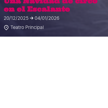
Una Navidad de circo
en el Escalante
20/12/2025
04/01/2026
Teatro Principal