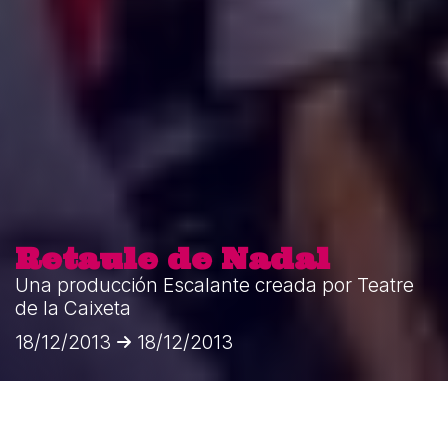
Retaule de Nadal
Una producción Escalante creada por Teatre
de la Caixeta
18/12/2013
18/12/2013