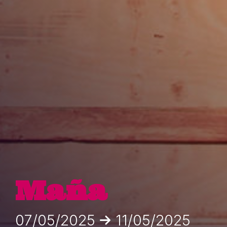
Maña
07/05/2025
11/05/2025