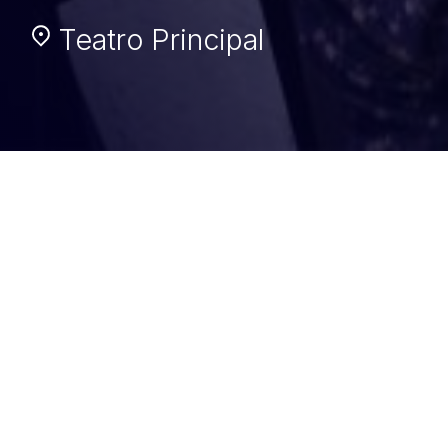
Teatro Principal