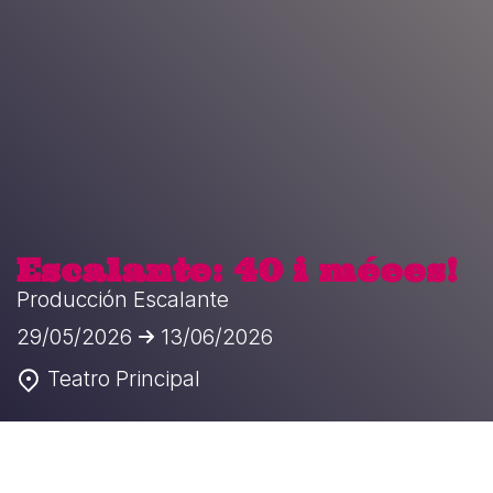
Escalante: 40 i méees!
Producción Escalante
29/05/2026
13/06/2026
Teatro Principal