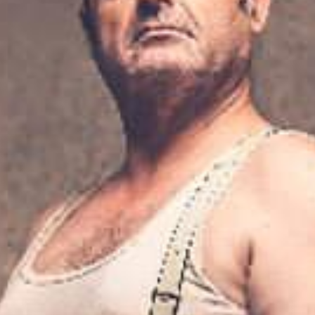
resentará delante de los
o ha escrito él mismo a partir de
 pueblo del personaje que
xplicando durante años sobre él
es con llamadas telefónicas que le
la realidad de los hechos que
ón a concertar.