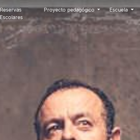
Reservas
Proyecto pedagógico
Escuela
Escolares
Idioma
E
Castellano
 NAU
reno
Fecha de finalización
19/11/2022