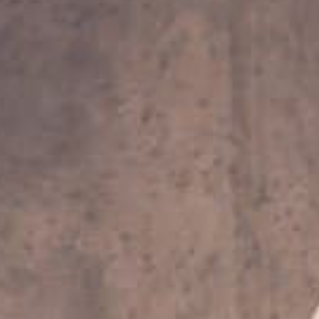
Sinopsis
Infomación artística
Un actor prepara el monólogo que rep
espectadores de aquí a poco tiempo. L
lo que su familia, nacida en el mismo
interpreta (“el enterrador”), le fue e
mismo y sobre su abuelo.
El ensayo se interrumpe diversas vec
harán dudar sobre cual es realmente 
forman parte del monólogo.
18 y 19 de noviembre 2022, 18 h.
60 min.
Pases exteriores después de la funci