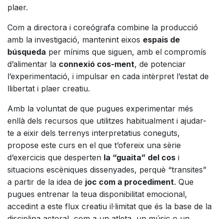
plaer.
Com a directora i coreógrafa combine la producció
amb la investigació, mantenint eixos
espais de
búsqueda
per mínims que siguen, amb el compromís
d’alimentar la
connexió cos-ment
, de potenciar
l’experimentació, i impulsar en cada intèrpret l’estat de
llibertat i plaer creatiu.
Amb la voluntat de que pugues experimentar més
enllà dels recursos que utilitzes habitualment i ajudar-
te a eixir dels terrenys interpretatius coneguts,
propose este curs en el que t’ofereix una sèrie
d’exercicis que desperten
la “guaita” del cos
i
situacions escèniques dissenyades, perquè “transites”
a partir de la idea de
joc com a procediment
. Que
pugues entrenar la teua disponibilitat emocional,
accedint a este flux creatiu il·limitat que és la base de la
disciplina actoral, com a un atleta, un músic o un