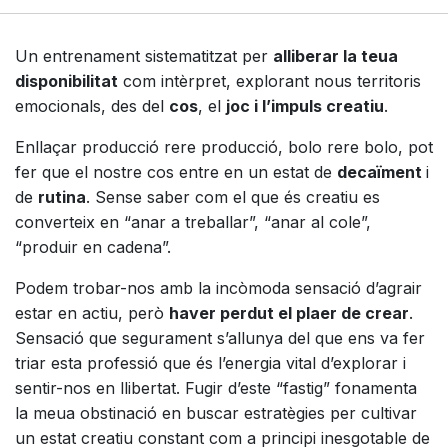
Un entrenament sistematitzat per
alliberar la teua
disponibilitat
com intèrpret, explorant nous territoris
emocionals, des del
cos
, el
joc i l’impuls creatiu
.
Enllaçar producció rere producció, bolo rere bolo, pot
fer que el nostre cos entre en un estat de
decaïment
i
de
rutina
. Sense saber com el que és creatiu es
converteix en “anar a treballar”, “anar al cole”,
“produir en cadena”.
Podem trobar-nos amb la incòmoda sensació d’agrair
estar en actiu, però
haver perdut el plaer de crear
.
Sensació que segurament s’allunya del que ens va fer
triar esta professió que és l’energia vital d’explorar i
sentir-nos en llibertat. Fugir d’este “fastig” fonamenta
la meua obstinació en buscar estratègies per cultivar
un estat creatiu constant com a principi inesgotable de