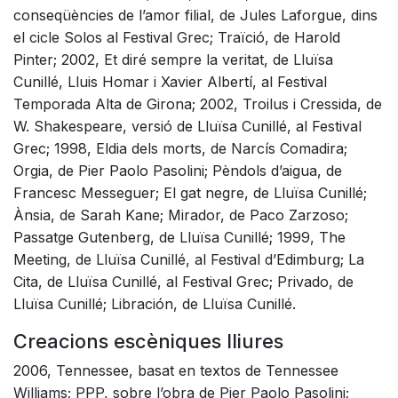
conseqüències de l’amor filial, de Jules Laforgue, dins
el cicle Solos al Festival Grec; Traïció, de Harold
Pinter; 2002, Et diré sempre la veritat, de Lluïsa
Cunillé, Lluis Homar i Xavier Albertí, al Festival
Temporada Alta de Girona; 2002, Troilus i Cressida, de
W. Shakespeare, versió de Lluïsa Cunillé, al Festival
Grec; 1998, Eldia dels morts, de Narcís Comadira;
Orgia, de Pier Paolo Pasolini; Pèndols d’aigua, de
Francesc Messeguer; El gat negre, de Lluïsa Cunillé;
Ànsia, de Sarah Kane; Mirador, de Paco Zarzoso;
Passatge Gutenberg, de Lluïsa Cunillé; 1999, The
Meeting, de Lluïsa Cunillé, al Festival d’Edimburg; La
Cita, de Lluïsa Cunillé, al Festival Grec; Privado, de
Lluïsa Cunillé; Libración, de Lluïsa Cunillé.
Creacions escèniques lliures
2006, Tennessee, basat en textos de Tennessee
Williams; PPP, sobre l’obra de Pier Paolo Pasolini;