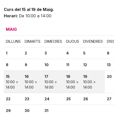
Curs del 15 al 19 de Maig.
Horari:
De 10:00 a 14:00
MAIG
DILLUNS
DIMARTS
DIMECRES
DIJOUS
DIVENDRES
DIS
1
2
3
4
5
6
8
9
10
11
12
13
15
16
17
18
19
20
10:00 >
10:00 >
10:00 >
10:00 >
10:00 >
14:00
14:00
14:00
14:00
14:00
22
23
24
25
26
27
29
30
31