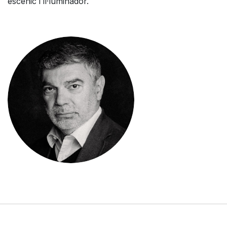
escènic i il·luminador.