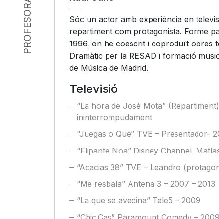
PROFESORADO
Sóc un actor amb experiència en televisi
repartiment com protagonista. Forme par
1996, on he coescrit i coproduït obres te
Dramàtic per la RESAD i formació music
de Música de Madrid.
Televisió
“La hora de José Mota” (Repartiment)
ininterrompudament
“Juegas o Qué” TVE – Presentador- 2
“Flipante Noa” Disney Channel. Matías
“Acacias 38” TVE – Leandro (protagoni
“Me resbala” Antena 3 – 2007 – 2013
“La que se avecina” Tele5 – 2009
“Chic.Cas” Paramount Comedy – 200