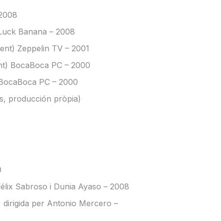
 2008
urLuck Banana – 2008
ment) Zeppelin TV – 2001
ment) BocaBoca PC – 2000
) BocaBoca PC – 2000
s, producción pròpia)
0
Félix Sabroso i Dunia Ayaso – 2008
) dirigida per Antonio Mercero –