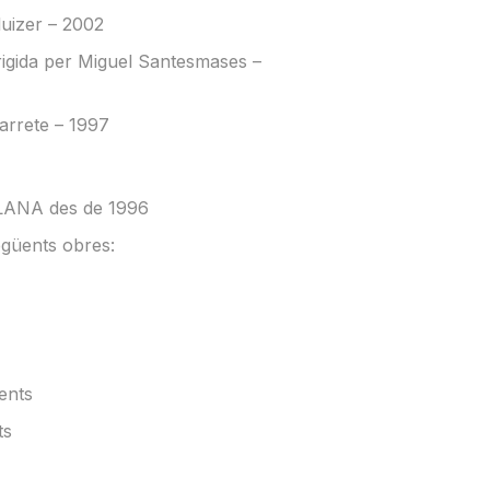
luizer – 2002
rigida per Miguel Santesmases –
arrete – 1997
LLANA des de 1996
egüents obres:
ents
ts