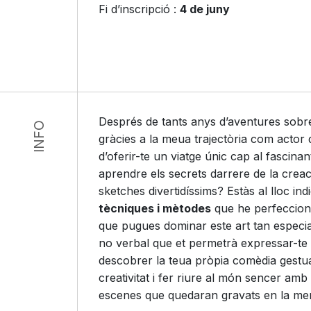
Fi d’inscripció :
4 de juny
Després de tants anys d’aventures sobre
INFO
gràcies a la meua trajectòria com actor
d’oferir-te un viatge únic cap al fascina
aprendre els secrets darrere de la creac
sketches divertidíssims? Estàs al lloc ind
tècniques i mètodes
que he perfecciona
que pugues dominar este art tan especi
no verbal que et permetrà expressar-te
descobrer la teua pròpia comèdia gestual
creativitat i fer riure al món sencer amb
escenes que quedaran gravats en la mem