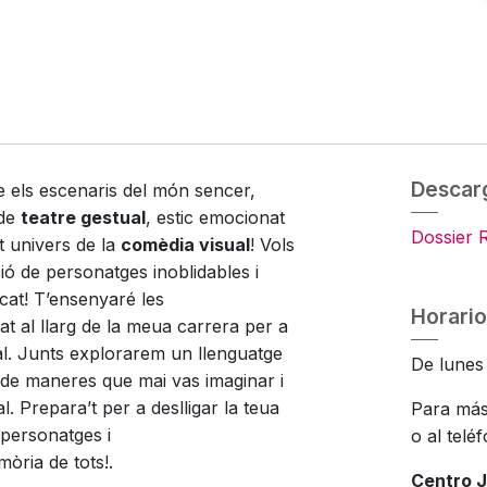
Descar
 els escenaris del món sencer,
 de
teatre gestual
, estic emocionat
Dossier 
nt univers de la
comèdia visual
! Vols
ió de personatges inoblidables i
icat! T’ensenyaré les
Horario
t al llarg de la meua carrera per a
al. Junts explorarem un llenguatge
De lunes 
 de maneres que mai vas imaginar i
. Prepara’t per a deslligar la teua
Para más
 personatges i
o al telé
òria de tots!.
Centro J