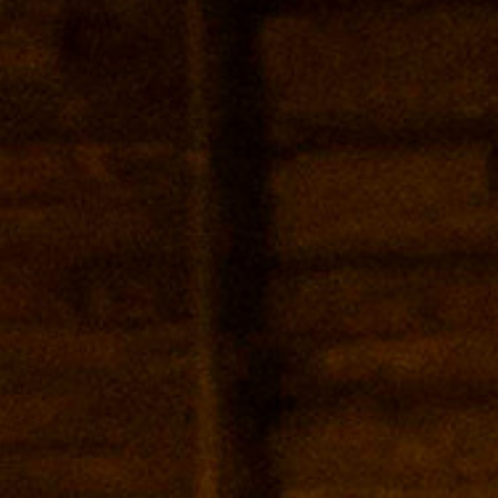
Teatro de objetos
lización
tos cotidianos que contienen
 roto, un estuche vacío, un antiguo
de amor… ¿Te has preguntado
 los objetos? ¿Dónde irán a parar
rium es un viaje por el universo
s… Un intento por rescatarlos del
ya memoria no quieres que se