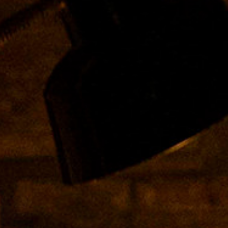
LOCALIZACIÓN
Centro Cultural Nau 3 Ribes
Carrer de les Filipines, s/n 46006 Valènci