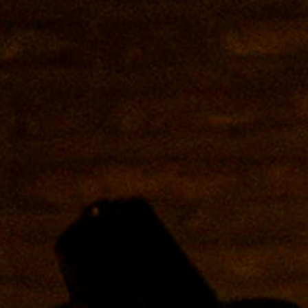
+ de 10 años
Castellano
Fecha de estreno
Fecha de fina
20/05/2026
22/05/2026
Sinopsis
Infomación artística
Objetuarium es una colección de obje
historias extraordinarias. Un teléfono
reloj. Una postal con 165 palabras 
alguna vez qué enigmas se ocultan en
las historias que les habitan? Objetua
secreto que se esconde en los objeto
olvido. Y tú, tienes alguno objeto cu
pierda?